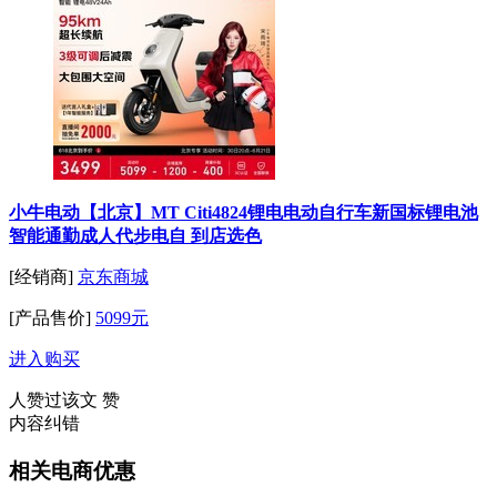
小牛电动【北京】MT Citi4824锂电电动自行车新国标锂电池
智能通勤成人代步电自 到店选色
[经销商]
京东商城
[产品售价]
5099元
进入购买
人赞过该文
赞
内容纠错
相关电商优惠