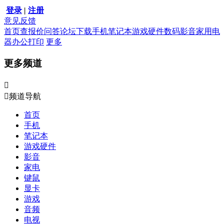
登录
|
注册
意见反馈
首页
查报价
问答
论坛
下载
手机
笔记本
游戏硬件
数码影音
家用电
器
办公打印
更多
更多频道


频道导航
首页
手机
笔记本
游戏硬件
影音
家电
键鼠
显卡
游戏
音频
电视