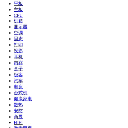
平板
主板
CPU
机箱
显示器
空调
固态
打印
投影
耳机
内存
盒子
极客
汽车
电竞
台式机
健康家电
散热
安防
商显
HIFI
激光电视