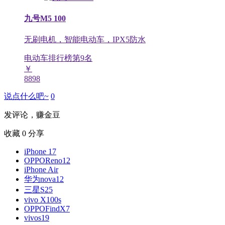
九号M5 100
无刷电机，智能电动车，IPX5防水
电动车排行榜第
9
名
￥
8898
说点什么吧~
0
发评论，赚金豆
收藏
0
分享
iPhone 17
OPPOReno12
iPhone Air
华为nova12
三星S25
vivo X100s
OPPOFindX7
vivos19