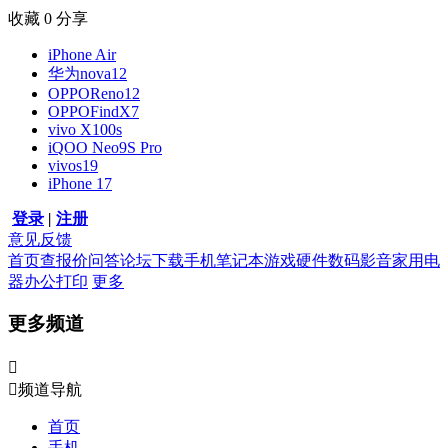
收藏
0
分享
iPhone Air
华为nova12
OPPOReno12
OPPOFindX7
vivo X100s
iQOO Neo9S Pro
vivos19
iPhone 17
登录
|
注册
意见反馈
首页
查报价
问答
论坛
下载
手机
笔记本
游戏硬件
数码影音
家用电
器
办公打印
更多
更多频道


频道导航
首页
手机