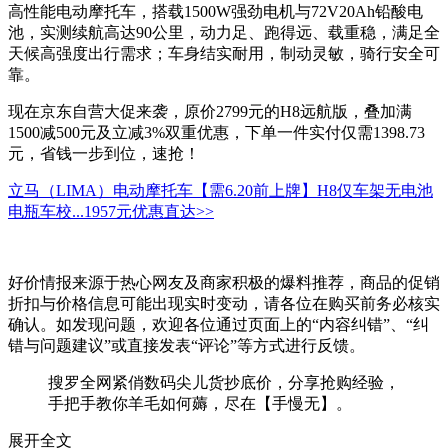
高性能电动摩托车，搭载1500W强劲电机与72V20Ah铅酸电
池，实测续航高达90公里，动力足、跑得远、载重稳，满足全
天候高强度出行需求；车身结实耐用，制动灵敏，骑行安全可
靠。
现在京东自营大促来袭，原价2799元的H8远航版，叠加满
1500减500元及立减3%双重优惠，下单一件实付仅需1398.73
元，省钱一步到位，速抢！
立马（LIMA）电动摩托车【需6.20前上牌】H8仅车架无电池
电瓶车校...
1957元
优惠直达>>
好价情报来源于热心网友及商家积极的爆料推荐，商品的促销
折扣与价格信息可能出现实时变动，请各位在购买前务必核实
确认。如发现问题，欢迎各位通过页面上的“内容纠错”、“纠
错与问题建议”或直接发表“评论”等方式进行反馈。
搜罗全网紧俏数码尖儿货抄底价，分享抢购经验，
手把手教你羊毛如何薅，尽在【手慢无】。
展开全文