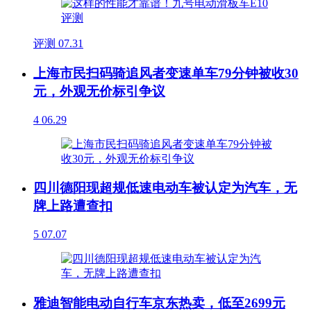
评测
07.31
上海市民扫码骑追风者变速单车79分钟被收30
元，外观无价标引争议
4
06.29
四川德阳现超规低速电动车被认定为汽车，无
牌上路遭查扣
5
07.07
雅迪智能电动自行车京东热卖，低至2699元