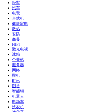
极客
汽车
电竞
台式机
健康家电
散热
安防
商显
HIFI
激光电视
冰箱
企业站
服务器
网络
攒机
时讯
图赏
智能锁
机器人
电动车
洗衣机