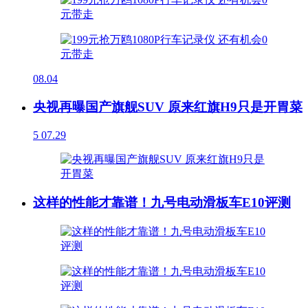
08.04
央视再曝国产旗舰SUV 原来红旗H9只是开胃菜
5
07.29
这样的性能才靠谱！九号电动滑板车E10评测