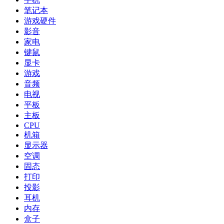
笔记本
游戏硬件
影音
家电
键鼠
显卡
游戏
音频
电视
平板
主板
CPU
机箱
显示器
空调
固态
打印
投影
耳机
内存
盒子