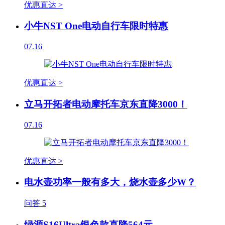
优惠直达 >
小牛NST One电动自行车限时特惠
07.16
优惠直达 >
立马开拓者电动摩托车京东直降3000！
07.16
优惠直达 >
电水壶功率一般有多大，烧水壶多少W？
问答
5
绿源S16Ultra银色款直降564元