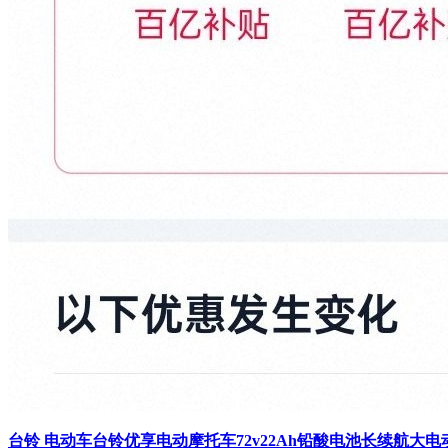
台铃 电动车台铃优享电动摩托车72v22Ah铅酸电池长续航大电