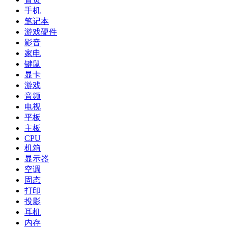
手机
笔记本
游戏硬件
影音
家电
键鼠
显卡
游戏
音频
电视
平板
主板
CPU
机箱
显示器
空调
固态
打印
投影
耳机
内存