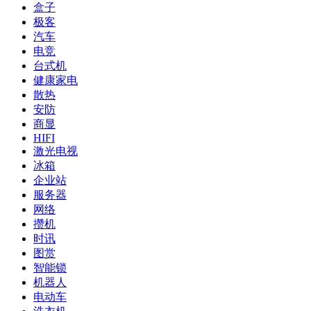
盒子
极客
汽车
电竞
台式机
健康家电
散热
安防
商显
HIFI
激光电视
冰箱
企业站
服务器
网络
攒机
时讯
图赏
智能锁
机器人
电动车