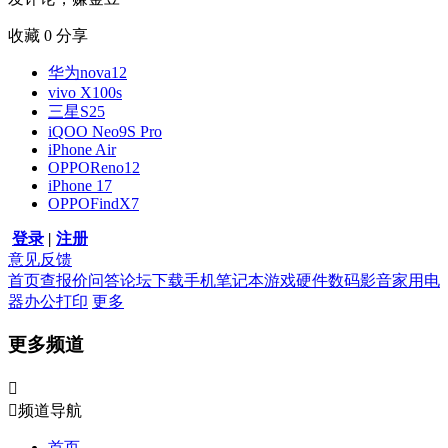
收藏
0
分享
华为nova12
vivo X100s
三星S25
iQOO Neo9S Pro
iPhone Air
OPPOReno12
iPhone 17
OPPOFindX7
登录
|
注册
意见反馈
首页
查报价
问答
论坛
下载
手机
笔记本
游戏硬件
数码影音
家用电
器
办公打印
更多
更多频道


频道导航
首页