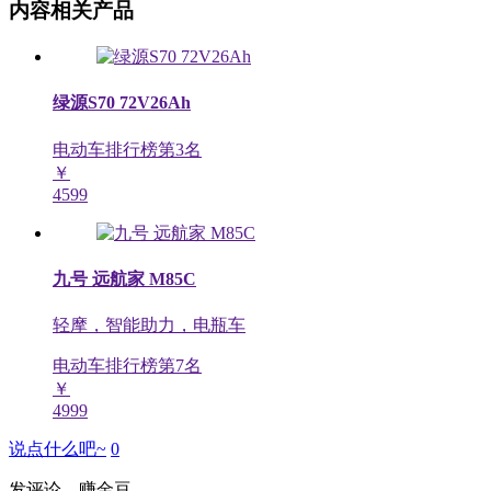
内容相关产品
绿源S70 72V26Ah
电动车排行榜第
3
名
￥
4599
九号 远航家 M85C
轻摩，智能助力，电瓶车
电动车排行榜第
7
名
￥
4999
说点什么吧~
0
发评论，赚金豆