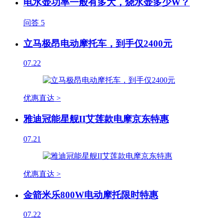
电水壶功率一般有多大，烧水壶多少W？
问答
5
立马极昂电动摩托车，到手仅2400元
07.22
优惠直达 >
雅迪冠能星舰II艾莲款电摩京东特惠
07.21
优惠直达 >
金箭米乐800W电动摩托限时特惠
07.22