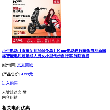
小牛电动【直播间抽2000免单】K one电动自行车锂电池新国
标智能电瓶通勤成人男女小型代步自行车 到店自提
[经销商]
京东商城
[产品售价]
4399元
进入购买
人赞过该文
赞
内容纠错
相关电商优惠