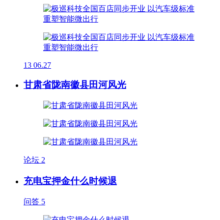
13
06.27
甘肃省陇南徽县田河风光
论坛
2
充电宝押金什么时候退
问答
5