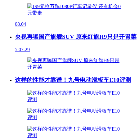
08.04
央视再曝国产旗舰SUV 原来红旗H9只是开胃菜
5
07.29
这样的性能才靠谱！九号电动滑板车E10评测