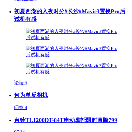
初夏西湖的入夜时分#长沙#Mavic3置换Pro后
试机有感
论坛
5
何为单反相机
问答
4
台铃TL1200DT-84T电动摩托限时直降799
07.14