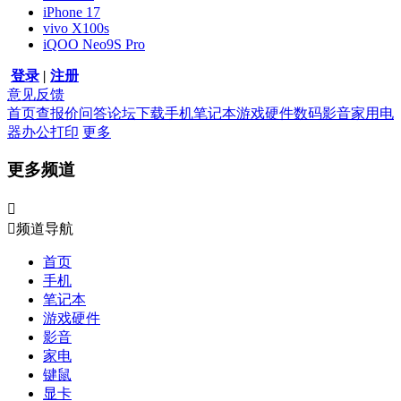
iPhone 17
vivo X100s
iQOO Neo9S Pro
登录
|
注册
意见反馈
首页
查报价
问答
论坛
下载
手机
笔记本
游戏硬件
数码影音
家用电
器
办公打印
更多
更多频道


频道导航
首页
手机
笔记本
游戏硬件
影音
家电
键鼠
显卡