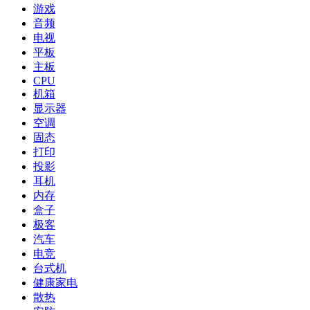
游戏
音频
电视
平板
主板
CPU
机箱
显示器
空调
固态
打印
投影
耳机
内存
盒子
极客
汽车
电竞
台式机
健康家电
散热