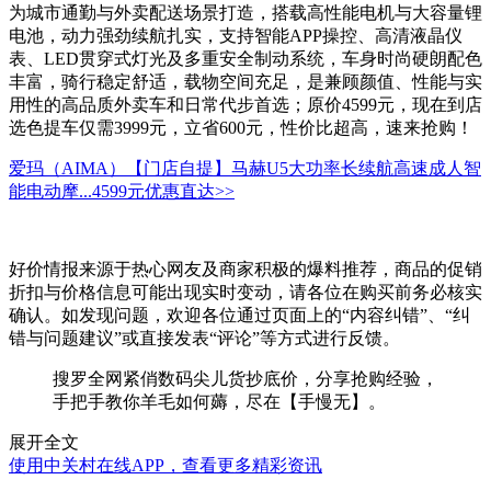
为城市通勤与外卖配送场景打造，搭载高性能电机与大容量锂
电池，动力强劲续航扎实，支持智能APP操控、高清液晶仪
表、LED贯穿式灯光及多重安全制动系统，车身时尚硬朗配色
丰富，骑行稳定舒适，载物空间充足，是兼顾颜值、性能与实
用性的高品质外卖车和日常代步首选；原价4599元，现在到店
选色提车仅需3999元，立省600元，性价比超高，速来抢购！
爱玛（AIMA）【门店自提】马赫U5大功率长续航高速成人智
能电动摩...
4599元
优惠直达>>
好价情报来源于热心网友及商家积极的爆料推荐，商品的促销
折扣与价格信息可能出现实时变动，请各位在购买前务必核实
确认。如发现问题，欢迎各位通过页面上的“内容纠错”、“纠
错与问题建议”或直接发表“评论”等方式进行反馈。
搜罗全网紧俏数码尖儿货抄底价，分享抢购经验，
手把手教你羊毛如何薅，尽在【手慢无】。
展开全文
使用中关村在线APP，查看更多精彩资讯