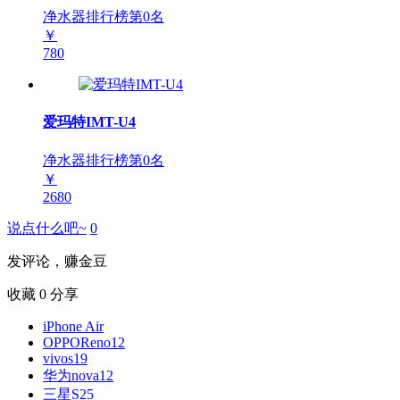
净水器排行榜第
0
名
￥
780
爱玛特IMT-U4
净水器排行榜第
0
名
￥
2680
说点什么吧~
0
发评论，赚金豆
收藏
0
分享
iPhone Air
OPPOReno12
vivos19
华为nova12
三星S25