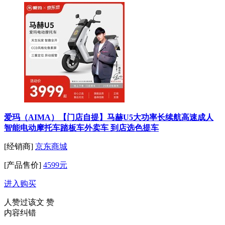
爱玛（AIMA）【门店自提】马赫U5大功率长续航高速成人
智能电动摩托车踏板车外卖车 到店选色提车
[经销商]
京东商城
[产品售价]
4599元
进入购买
人赞过该文
赞
内容纠错