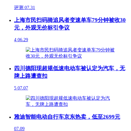
评测
07.31
上海市民扫码骑追风者变速单车79分钟被收30
元，外观无价标引争议
4
06.29
四川德阳现超规低速电动车被认定为汽车，无
牌上路遭查扣
5
07.07
雅迪智能电动自行车京东热卖，低至2699元
07.09