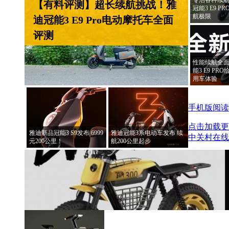
【有料评测】超长续航挑战！雅
冠能3 E9 
航极限
迪冠能3 E9 Pro电动摩托车全面
评测
性能续航全面
能3 E9 P
用车体验
手机版阅读
点击加载更
雅迪新品冠能3 S9发布 6999
雅迪冠能3系电动车发布 续
中关村在线
元200公里！
航200公里起步