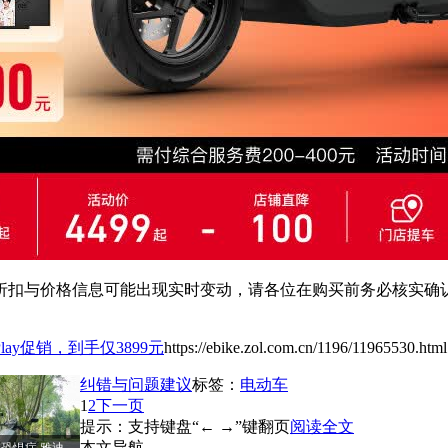
扣与价格信息可能出现实时变动，请各位在购买前务必核实确认
lay促销，到手仅3899元
https://ebike.zol.com.cn/1196/11965530.html
纠错与问题建议
标签：
电动车
1
2
下一页
提示：支持键盘“← →”键翻页
阅读全文
本文导航
恐惧症 雅迪