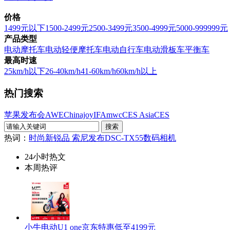
价格
1499元以下
1500-2499元
2500-3499元
3500-4999元
5000-999999元
产品类型
电动摩托车
电动轻便摩托车
电动自行车
电动滑板车
平衡车
最高时速
25km/h以下
26-40km/h
41-60km/h
60km/h以上
热门搜索
苹果发布会
AWE
Chinajoy
IFA
mwc
CES Asia
CES
热词：
时尚新锐品 索尼发布DSC-TX55数码相机
24小时热文
本周热评
小牛电动U1 one京东特惠低至4199元