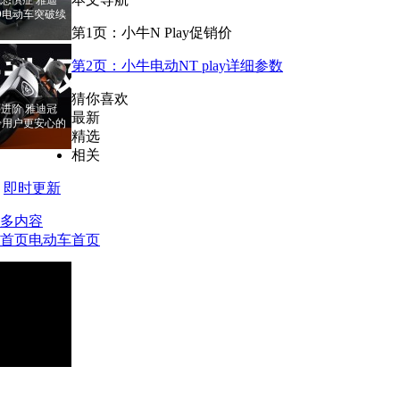
PRO电动车突破续
第1页：小牛N Play促销价
第2页：小牛电动NT play详细参数
猜你喜欢
进阶 雅迪冠
最新
RO给用户更安心的
精选
相关
即时更新
多内容
首页
电动车首页