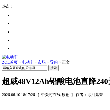
热点：
ZOL首页
>
电动车
>
市场
>
导购
> 正文
超威48V12Ah铅酸电池直降240
2026-06-10 18:17:26
[ 中关村在线 原创 ]
作者：冰泪紫茉