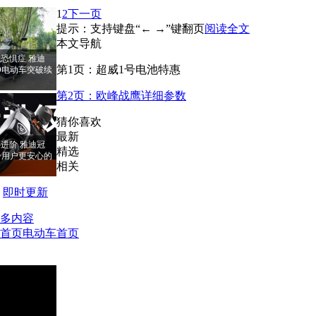
1
2
下一页
提示：支持键盘“← →”键翻页
阅读全文
本文导航
恐惧症 雅迪
第1页：超威1号电池特惠
PRO电动车突破续
第2页：欧峰战鹰详细参数
猜你喜欢
最新
进阶 雅迪冠
精选
RO给用户更安心的
相关
即时更新
多内容
首页
电动车首页