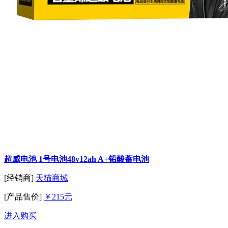
超威电池 1号电池48v12ah A+铅酸蓄电池
[经销商]
天猫商城
[产品售价]
￥215元
进入购买