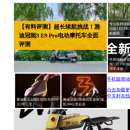
专治各种续航
【有料评测】超长续航挑战！雅
冠能3 E9 
航极限
迪冠能3 E9 Pro电动摩托车全面
评测
性能续航全面
能3 E9 P
用车体验
手机版阅读
点击加载更
中关村在线
雅迪新品冠能3 S9发布 6999
雅迪冠能3系电动车发布 续
元200公里！
航200公里起步