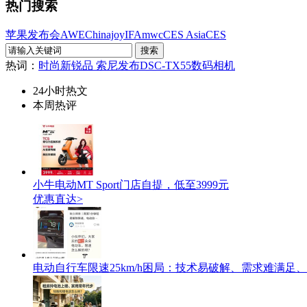
热门搜索
苹果发布会
AWE
Chinajoy
IFA
mwc
CES Asia
CES
热词：
时尚新锐品 索尼发布DSC-TX55数码相机
24小时热文
本周热评
小牛电动MT Sport门店自提，低至3999元
优惠直达>
电动自行车限速25km/h困局：技术易破解、需求难满足