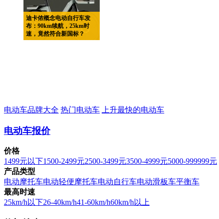
迪卡侬概念电动自行车发
布：90km续航，25km时
速，竟然符合新国标？
电动车品牌大全
热门电动车
上升最快的电动车
电动车报价
价格
1499元以下
1500-2499元
2500-3499元
3500-4999元
5000-999999元
产品类型
电动摩托车
电动轻便摩托车
电动自行车
电动滑板车
平衡车
最高时速
25km/h以下
26-40km/h
41-60km/h
60km/h以上