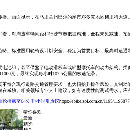
迅速传播。画面显示，在马里兰州巴尔的摩市邓多克地区梅里特大
。
沉着，对周遭车辆间距和行驶节奏把握精准，全程未见减速。拍
畴。标准医用轮椅设计以安全、稳定为首要目标，最高时速通常
电池组，甚至借鉴了电动滑板车或轻型摩托车的动力架构。类似
000瓦，最终实现每小时107.5公里的极速纪录。
既不符合现行道路交通管理要求，也大幅抬升操作风险。其制动
潜在威胁。相关领域专业人士建议，如有速度性能测试需求，应
轮椅飙至64公里/小时引热议
https://ebike.zol.com.cn/1195/1195877
猜你喜欢
最新
精选