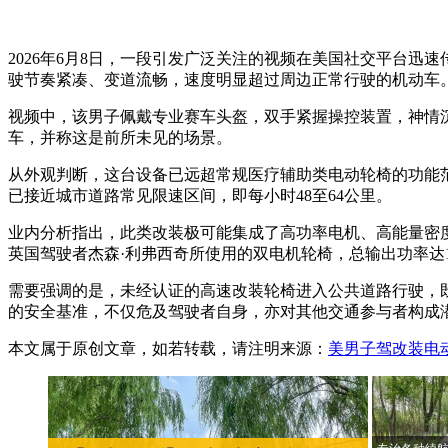
2026年6月8日，一段引发广泛关注的视频在美国社交平台
驶节奏紧凑、变道流畅，速度明显超过周边正常行驶的机动车
视频中，该男子佩戴专业赛车头盔，双手紧握操控装置，神情
车，并称这是前所未见的场景。
从外观判断，这台设备已远超常规医疗辅助类电动轮椅的功能范
已接近城市道路常见限速区间，即每小时48至64公里。
业内分析指出，此类改装极可能集成了高功率电机、高能量密度
英国驾驶者杰森·利弗西奇所使用的双电机轮椅，总输出功率达11
需要强调的是，未经认证的高速改装轮椅进入公共道路行驶，
的安全基准，不仅危及驾驶者自身，亦对其他交通参与者构成
本文属于原创文章，如若转载，请注明来源：
美男子驾改装电动