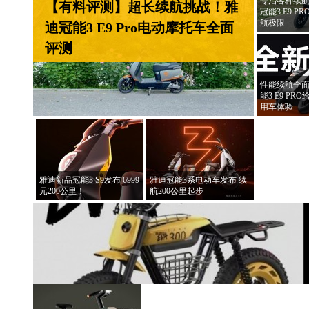
专治各种续航
【有料评测】超长续航挑战！雅
冠能3 E9 
航极限
迪冠能3 E9 Pro电动摩托车全面
评测
性能续航全面
能3 E9 P
用车体验
雅迪新品冠能3 S9发布 6999
雅迪冠能3系电动车发布 续
元200公里！
航200公里起步