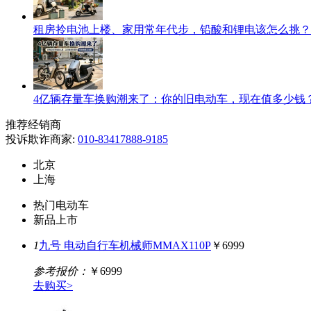
租房拎电池上楼、家用常年代步，铅酸和锂电该怎么挑？
4亿辆存量车换购潮来了：你的旧电动车，现在值多少钱
推荐经销商
投诉欺诈商家:
010-83417888-9185
北京
上海
热门电动车
新品上市
1
九号 电动自行车机械师MMAX110P
￥6999
参考报价：
￥6999
去购买>