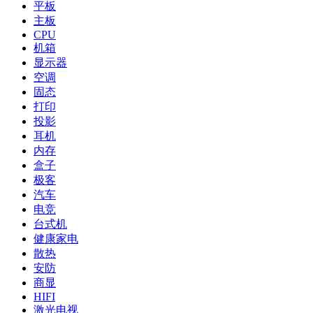
平板
主板
CPU
机箱
显示器
空调
固态
打印
投影
耳机
内存
盒子
极客
汽车
电竞
台式机
健康家电
散热
安防
商显
HIFI
激光电视