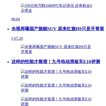
08.04
央视再曝国产旗舰SUV 原来红旗H9只是开胃菜
5
07.29
这样的性能才靠谱！九号电动滑板车E10评测