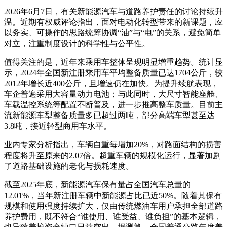
2026年6月7日，有关新能源汽车与道路养护责任的讨论持续升
温。近期有权威评论指出，面对电动化转型带来的新课题，应
以务实、可操作的思路统筹协调“油”与“电”的关系，避免简单
对立，注重制度设计的科学性与公平性。
值得关注的是，近年来乘用车整体呈现明显增重趋势。统计显
示，2024年全国新注册乘用车平均整备质量已达1704公斤，较
2012年增长近400公斤，且增速仍在加快。为提升续航表现，
车企普遍采用大容量动力电池；与此同时，大尺寸智能座舱、
车载温控系统等配置不断普及，进一步推高整车质量。目前主
流新能源车型整备质量多已超过两吨，部分高端车型甚至达
3.8吨，接近轻型商用车水平。
业内专家分析指出，车辆自重每增加20%，对路面结构的损害
程度将升至原来的2.07倍。超重车辆的规模化运行，显著加剧
了道路基础设施的老化与损耗速度。
截至2025年底，新能源汽车保有量占全国汽车总量的
12.01%，当年新注册车辆中新能源占比已近50%。随着其保有
规模和使用强度持续扩大，仅由传统燃油车用户承担全部道路
养护费用，既不符合“谁使用、谁受益、谁负担”的基本逻辑，