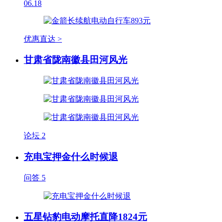
06.18
优惠直达 >
甘肃省陇南徽县田河风光
论坛
2
充电宝押金什么时候退
问答
5
五星钻豹电动摩托直降1824元