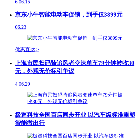
6
06.15
京东小牛智能电动车促销，到手仅3899元
06.23
优惠直达 >
上海市民扫码骑追风者变速单车79分钟被收30
元，外观无价标引争议
4
06.29
极巡科技全国百店同步开业 以汽车级标准重塑
智能微出行