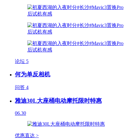
论坛
5
何为单反相机
问答
4
雅迪30L大座桶电动摩托限时特惠
06.30
优惠直达 >