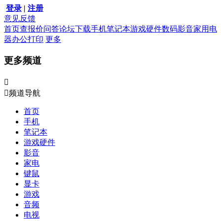
登录
|
注册
意见反馈
首页
查报价
问答
论坛
下载
手机
笔记本
游戏硬件
数码影音
家用电
器
办公打印
更多
更多频道


频道导航
首页
手机
笔记本
游戏硬件
影音
家电
键鼠
显卡
游戏
音频
电视