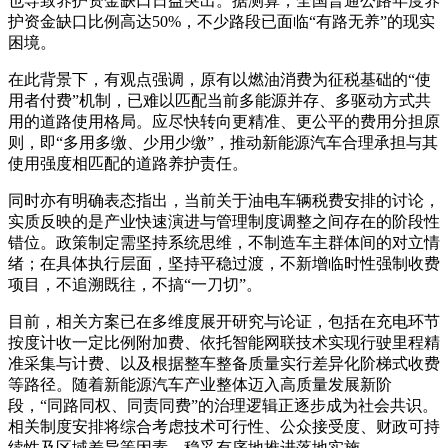
也导致养护资金缺口日益突出。据测算，全国普通公路年度养
护资金缺口比例高达50%，不少路段已面临“有路无养”的现实
困境。
在此背景下，有观点强调，原有以燃油消费为征税基础的“使
用者付费”机制，已难以匹配当前多能源并存、多驱动方式共
用的道路使用格局。应尽快转向更精准、更公平的费用分担原
则，即“多用多缴、少用少缴”，推动新能源汽车合理承担与其
使用强度相匹配的道路养护责任。
同时亦有明确表态指出，当前关于油电车辆税费安排的讨论，
实质反映的是产业快速演进与管理制度调整之间存在的阶段性
错位。政策制定需坚持系统思维，不制造车主群体间的对立情
绪；在具体执行层面，坚持平稳过渡，不新增临时性强制收费
项目，不追溯既往，不搞“一刀切”。
目前，相关方案已在多维度展开研究与论证，包括在充电环节
按度计收一定比例附加费、依托智能网联技术实现行驶里程精
准采集与计费、以及根据整车整备质量实行差异化阶梯式收费
等路径。随着新能源汽车产业整体迈入高质量发展新阶
段，“同路同权、同责同费”的治理逻辑正逐步成为社会共识。
相关制度安排将综合考虑技术可行性、公众接受度、财政可持
续性及区域差异等因素，稳妥有序地推进落地实施。