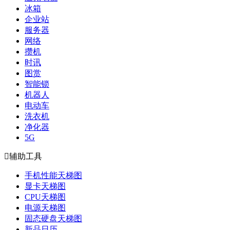
冰箱
企业站
服务器
网络
攒机
时讯
图赏
智能锁
机器人
电动车
洗衣机
净化器
5G

辅助工具
手机性能天梯图
显卡天梯图
CPU天梯图
电源天梯图
固态硬盘天梯图
新品日历