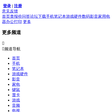
登录
|
注册
意见反馈
首页
查报价
问答
论坛
下载
手机
笔记本
游戏硬件
数码影音
家用电
器
办公打印
更多
更多频道


频道导航
首页
手机
笔记本
游戏硬件
影音
家电
键鼠
显卡
游戏
音频
电视