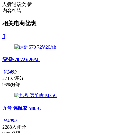
人赞过该文
赞
内容纠错
相关电商优惠

绿源S70 72V26Ah
￥
3499
271人评分
99%好评
九号 远航家 M85C
￥
4999
2288人评分