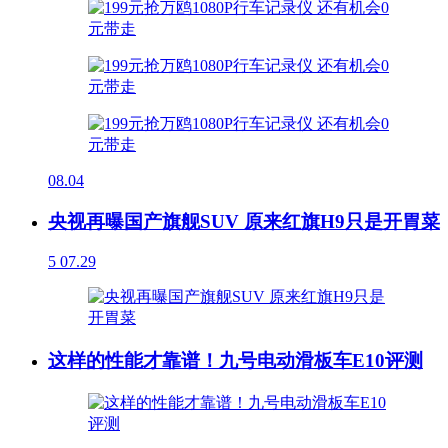
08.04
央视再曝国产旗舰SUV 原来红旗H9只是开胃菜
5
07.29
这样的性能才靠谱！九号电动滑板车E10评测