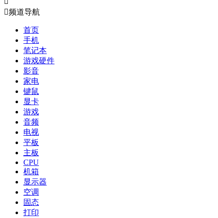


频道导航
首页
手机
笔记本
游戏硬件
影音
家电
键鼠
显卡
游戏
音频
电视
平板
主板
CPU
机箱
显示器
空调
固态
打印