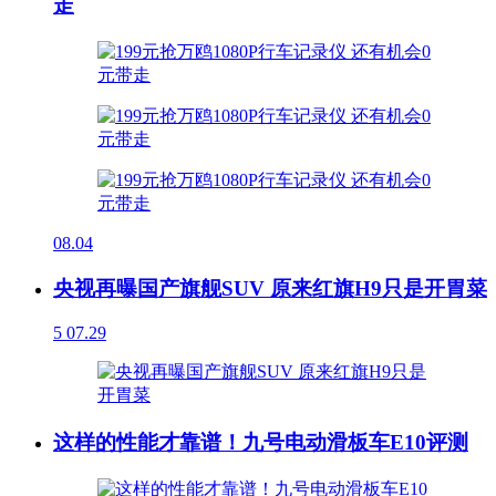
走
08.04
央视再曝国产旗舰SUV 原来红旗H9只是开胃菜
5
07.29
这样的性能才靠谱！九号电动滑板车E10评测