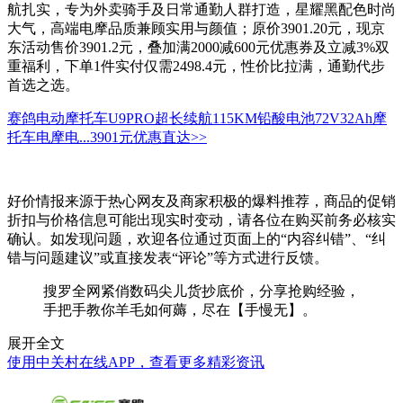
航扎实，专为外卖骑手及日常通勤人群打造，星耀黑配色时尚
大气，高端电摩品质兼顾实用与颜值；原价3901.20元，现京
东活动售价3901.2元，叠加满2000减600元优惠券及立减3%双
重福利，下单1件实付仅需2498.4元，性价比拉满，通勤代步
首选之选。
赛鸽电动摩托车U9PRO超长续航115KM铅酸电池72V32Ah摩
托车电摩电...
3901元
优惠直达>>
好价情报来源于热心网友及商家积极的爆料推荐，商品的促销
折扣与价格信息可能出现实时变动，请各位在购买前务必核实
确认。如发现问题，欢迎各位通过页面上的“内容纠错”、“纠
错与问题建议”或直接发表“评论”等方式进行反馈。
搜罗全网紧俏数码尖儿货抄底价，分享抢购经验，
手把手教你羊毛如何薅，尽在【手慢无】。
展开全文
使用中关村在线APP，查看更多精彩资讯