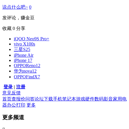
说点什么吧~
0
发评论，赚金豆
收藏
0
分享
iQOO Neo9S Pro+
vivo X100s
三星S25
iPhone Air
iPhone 17
OPPOReno12
华为nova12
OPPOFindX7
登录
|
注册
意见反馈
首页
查报价
问答
论坛
下载
手机
笔记本
游戏硬件
数码影音
家用电
器
办公打印
更多
更多频道