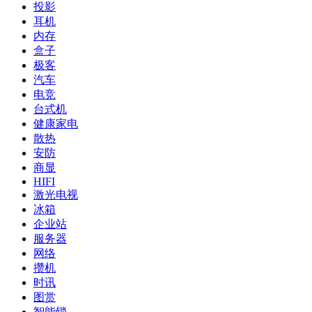
投影
耳机
内存
盒子
极客
汽车
电竞
台式机
健康家电
散热
安防
商显
HIFI
激光电视
冰箱
企业站
服务器
网络
攒机
时讯
图赏
智能锁