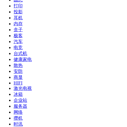
打印
投影
耳机
内存
盒子
极客
汽车
电竞
台式机
健康家电
散热
安防
商显
HIFI
激光电视
冰箱
企业站
服务器
网络
攒机
时讯