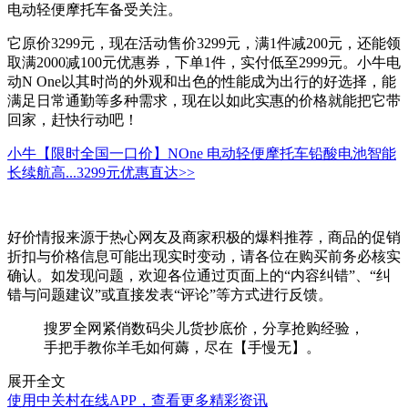
电动轻便摩托车备受关注。
它原价3299元，现在活动售价3299元，满1件减200元，还能领
取满2000减100元优惠券，下单1件，实付低至2999元。小牛电
动N One以其时尚的外观和出色的性能成为出行的好选择，能
满足日常通勤等多种需求，现在以如此实惠的价格就能把它带
回家，赶快行动吧！
小牛【限时全国一口价】NOne 电动轻便摩托车铅酸电池智能
长续航高...
3299元
优惠直达>>
好价情报来源于热心网友及商家积极的爆料推荐，商品的促销
折扣与价格信息可能出现实时变动，请各位在购买前务必核实
确认。如发现问题，欢迎各位通过页面上的“内容纠错”、“纠
错与问题建议”或直接发表“评论”等方式进行反馈。
搜罗全网紧俏数码尖儿货抄底价，分享抢购经验，
手把手教你羊毛如何薅，尽在【手慢无】。
展开全文
使用中关村在线APP，查看更多精彩资讯