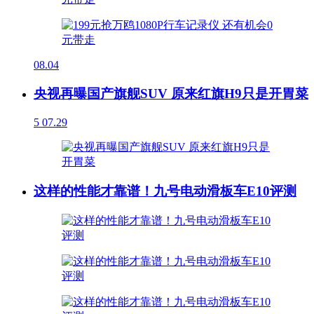
08.04
央视再曝国产旗舰SUV 原来红旗H9只是开胃菜
5
07.29
这样的性能才靠谱！九号电动滑板车E10评测