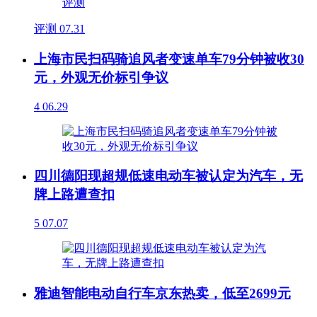
评测
07.31
上海市民扫码骑追风者变速单车79分钟被收30
元，外观无价标引争议
4
06.29
四川德阳现超规低速电动车被认定为汽车，无
牌上路遭查扣
5
07.07
雅迪智能电动自行车京东热卖，低至2699元