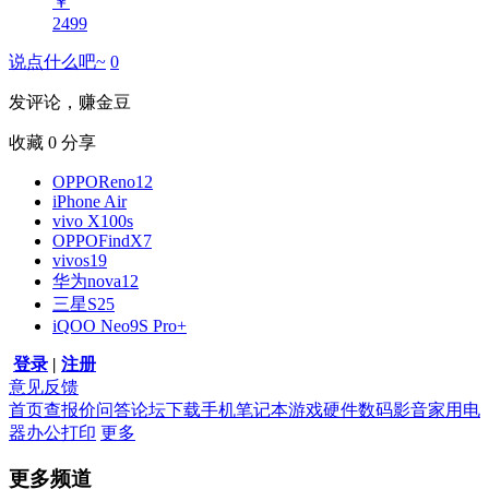
￥
2499
说点什么吧~
0
发评论，赚金豆
收藏
0
分享
OPPOReno12
iPhone Air
vivo X100s
OPPOFindX7
vivos19
华为nova12
三星S25
iQOO Neo9S Pro+
登录
|
注册
意见反馈
首页
查报价
问答
论坛
下载
手机
笔记本
游戏硬件
数码影音
家用电
器
办公打印
更多
更多频道