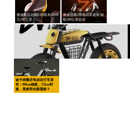
雅迪新品冠能3 S9发布 6999
雅迪冠能3系电动车发布 续
元200公里！
航200公里起步
迪卡侬概念电动自行车发
布：90km续航，25km时
速，竟然符合新国标？