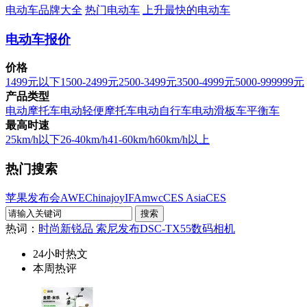
电动车品牌大全
热门电动车
上升最快的电动车
电动车报价
价格
1499元以下
1500-2499元
2500-3499元
3500-4999元
5000-999999元
产品类型
电动摩托车
电动轻便摩托车
电动自行车
电动滑板车
平衡车
最高时速
25km/h以下
26-40km/h
41-60km/h
60km/h以上
热门搜索
苹果发布会
AWE
Chinajoy
IFA
mwc
CES Asia
CES
热词：
时尚新锐品 索尼发布DSC-TX55数码相机
24小时热文
本周热评