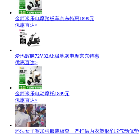
金箭米乐电摩踏板车京东特惠1899元
优惠直达>
爱玛辉腾72V32Ah极地灰电摩京东特惠
优惠直达>
金箭米乐电动摩托1899元
优惠直达>
环法女子赛加强服装核查，严打借内衣塑形牟取气动优势