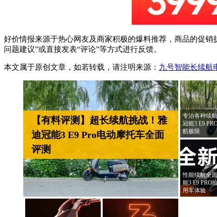
好价情报来源于热心网友及商家积极的爆料推荐，商品的促销折
问题建议”或直接发表“评论”等方式进行反馈。
本文属于原创文章，如若转载，请注明来源：
九号智能长续航电
专治各种续航
【有料评测】超长续航挑战！雅
冠能3 E9 
航极限
迪冠能3 E9 Pro电动摩托车全面
评测
性能续航全面
能3 E9 P
用车体验