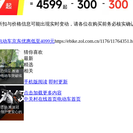
扣与价格信息可能出现实时变动，请各位在购买前务必核实确认
动车京东优惠低至4099元
https://ebike.zol.com.cn/1176/11764351.h
猜你喜欢
最新
精选
相关
恐惧症 雅迪
PRO电动车突破续
手机版阅读
即时更新
点击加载更多内容
中关村在线首页
电动车首页
进阶 雅迪冠
RO给用户更安心的