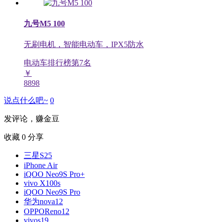
九号M5 100
无刷电机，智能电动车，IPX5防水
电动车排行榜第
7
名
￥
8898
说点什么吧~
0
发评论，赚金豆
收藏
0
分享
三星S25
iPhone Air
iQOO Neo9S Pro+
vivo X100s
iQOO Neo9S Pro
华为nova12
OPPOReno12
vivos19