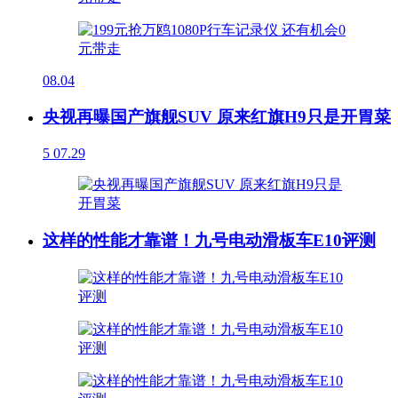
08.04
央视再曝国产旗舰SUV 原来红旗H9只是开胃菜
5
07.29
这样的性能才靠谱！九号电动滑板车E10评测