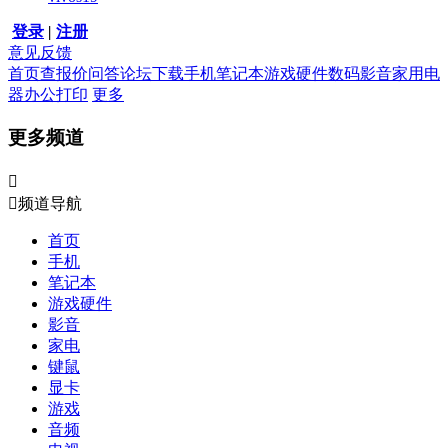
登录
|
注册
意见反馈
首页
查报价
问答
论坛
下载
手机
笔记本
游戏硬件
数码影音
家用电
器
办公打印
更多
更多频道


频道导航
首页
手机
笔记本
游戏硬件
影音
家电
键鼠
显卡
游戏
音频