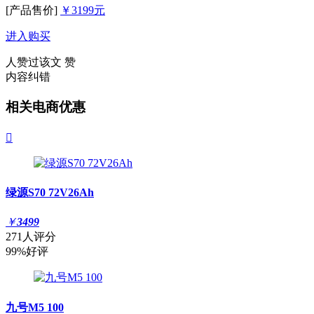
[产品售价]
￥3199元
进入购买
人赞过该文
赞
内容纠错
相关电商优惠

绿源S70 72V26Ah
￥
3499
271人评分
99%好评
九号M5 100