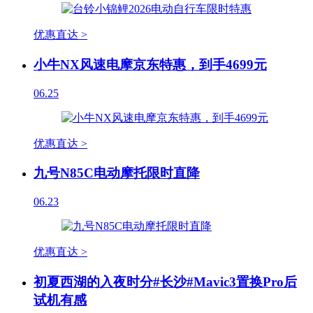
优惠直达 >
小牛NX风速电摩京东特惠，到手4699元
06.25
优惠直达 >
九号N85C电动摩托限时直降
06.23
优惠直达 >
初夏西湖的入夜时分#长沙#Mavic3置换Pro后
试机有感