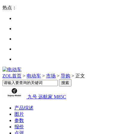
热点：
ZOL首页
>
电动车
>
市场
>
导购
> 正文
九号 远航家 M85C
产品综述
图片
参数
报价
点评