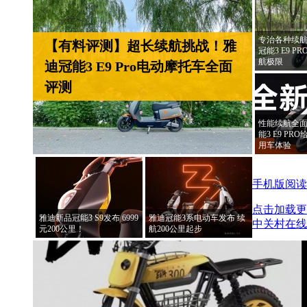
专治各种续航
【有料评测】超长续航挑战！雅
冠能3 E9 
航极限
迪冠能3 E9 Pro电动摩托车全面
评测
性能续航全面
能3 E9 P
用车体验
手机版阅读
点击加载更
雅迪新品冠能3 S9发布 6999
雅迪冠能3系电动车发布 续
中关村在线
元200公里！
航200公里起步