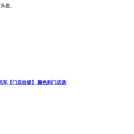
寸头盔。
摩托车【门店自提】 颜色到门店选