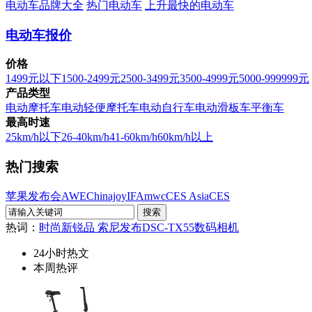
电动车品牌大全
热门电动车
上升最快的电动车
电动车报价
价格
1499元以下
1500-2499元
2500-3499元
3500-4999元
5000-999999元
产品类型
电动摩托车
电动轻便摩托车
电动自行车
电动滑板车
平衡车
最高时速
25km/h以下
26-40km/h
41-60km/h
60km/h以上
热门搜索
苹果发布会
AWE
Chinajoy
IFA
mwc
CES Asia
CES
热词：
时尚新锐品 索尼发布DSC-TX55数码相机
24小时热文
本周热评