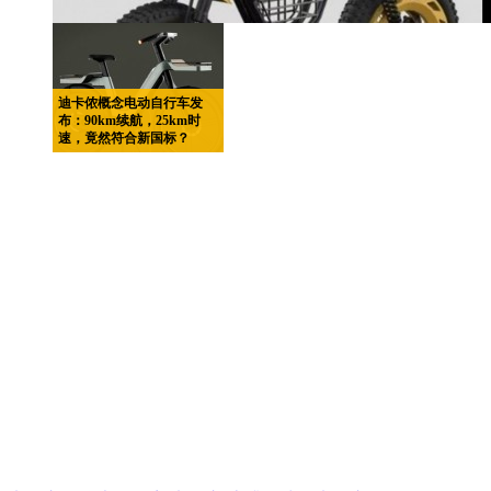
迪卡侬概念电动自行车发
布：90km续航，25km时
速，竟然符合新国标？