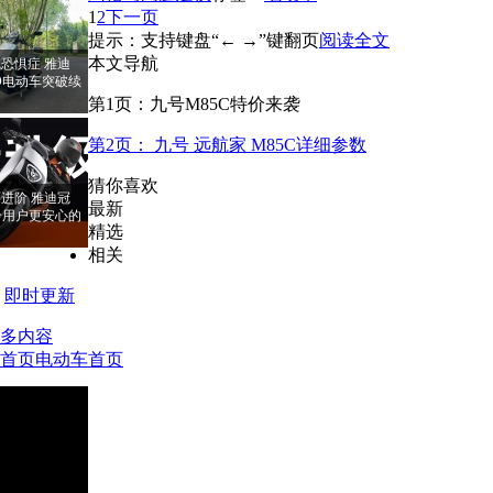
1
2
下一页
提示：支持键盘“← →”键翻页
阅读全文
本文导航
恐惧症 雅迪
PRO电动车突破续
第1页：九号M85C特价来袭
第2页： 九号 远航家 M85C详细参数
猜你喜欢
进阶 雅迪冠
最新
RO给用户更安心的
精选
相关
即时更新
多内容
首页
电动车首页