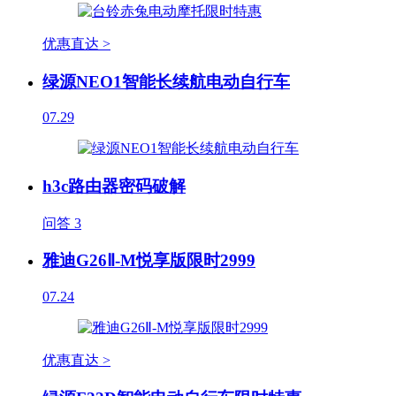
优惠直达 >
绿源NEO1智能长续航电动自行车
07.29
h3c路由器密码破解
问答
3
雅迪G26Ⅱ-M悦享版限时2999
07.24
优惠直达 >