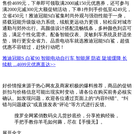
售价4699元，下单即可领取满2000减150元优惠券，还可参与
满2000元减300元大额促销活动，下单1件到手价低至4249元，
立省450元！雅迪冠能S白鲨集时尚外观与强劲性能于一身，
搭载冠能升级版动力系统，续航更远动力更强，轻松应对城市
通勤与郊外出行。高颜值设计搭配流畅线条，多种颜色到店可
选，满足个性化需求。配备智能仪表、灵敏刹车系统及舒适坐
垫，骑行更安全省力。品质电动车就选雅迪冠能S白鲨，超值
优惠不容错过，赶快行动吧！
雅迪冠能S 白鲨90 智能电动自行车 智能屏 防盗 陡坡缓降 长
续航 ...
4699元
优惠直达>>
好价情报来源于热心网友及商家积极的爆料推荐，商品的促销
折扣与价格信息可能出现实时变动，请各位在购买前务必核实
确认。如发现问题，欢迎各位通过页面上的“内容纠错”、“纠
错与问题建议”或直接发表“评论”等方式进行反馈。
搜罗全网紧俏数码尖儿货抄底价，分享抢购经验，
手把手教你羊毛如何薅，尽在【手慢无】。
展开全文