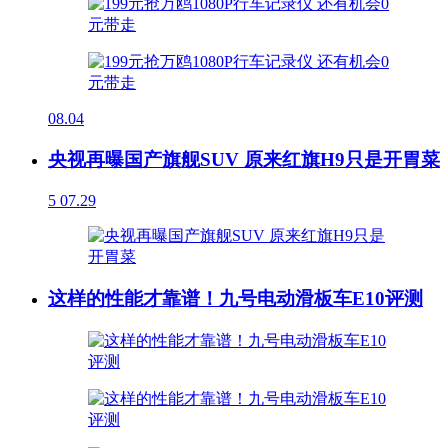
08.04
央视再曝国产旗舰SUV 原来红旗H9只是开胃菜
5
07.29
这样的性能才靠谱！九号电动滑板车E10评测