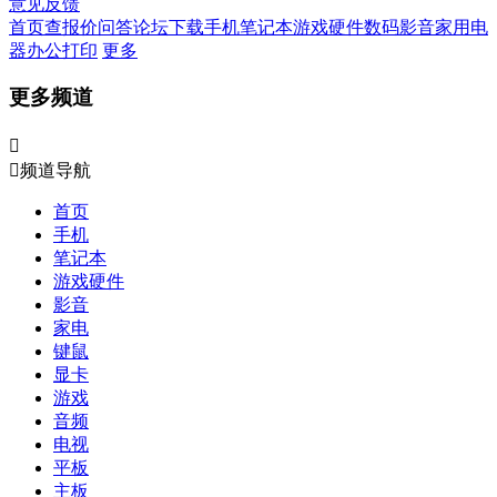
意见反馈
首页
查报价
问答
论坛
下载
手机
笔记本
游戏硬件
数码影音
家用电
器
办公打印
更多
更多频道


频道导航
首页
手机
笔记本
游戏硬件
影音
家电
键鼠
显卡
游戏
音频
电视
平板
主板