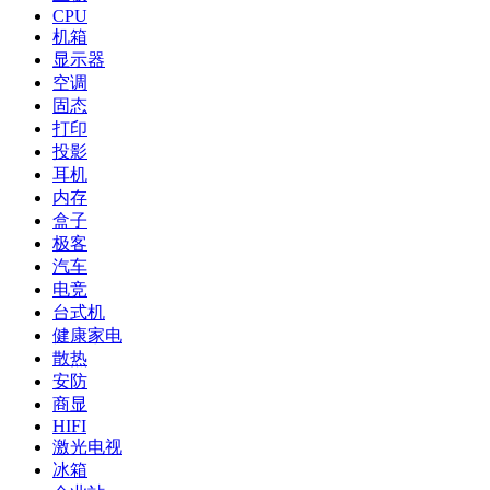
CPU
机箱
显示器
空调
固态
打印
投影
耳机
内存
盒子
极客
汽车
电竞
台式机
健康家电
散热
安防
商显
HIFI
激光电视
冰箱