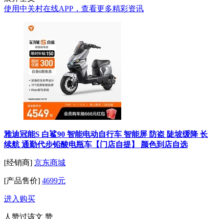
使用中关村在线APP，查看更多精彩资讯
雅迪冠能S 白鲨90 智能电动自行车 智能屏 防盗 陡坡缓降 长
续航 通勤代步铅酸电瓶车【门店自提】 颜色到店自选
[经销商]
京东商城
[产品售价]
4699元
进入购买
人赞过该文
赞