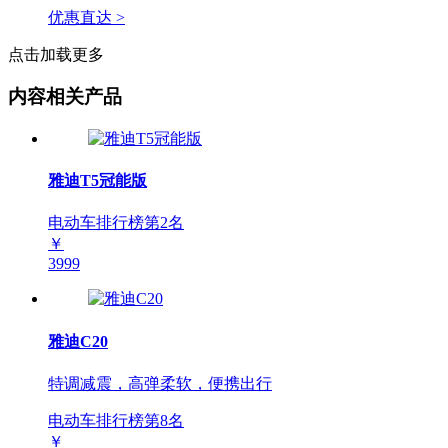
优惠直达 >
点击加载更多
内容相关产品
雅迪T5冠能版
电动车排行榜第
2
名
￥
3999
雅迪C20
特调减震，高弹柔软，便携出行
电动车排行榜第
8
名
￥