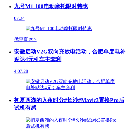
九号M1 100电动摩托限时特惠
07.24
优惠直达 >
安徽启动V2G双向充放电活动，合肥单度电补
贴达4元引车主套利
4
07.28
初夏西湖的入夜时分#长沙#Mavic3置换Pro后
试机有感