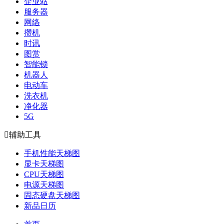
企业站
服务器
网络
攒机
时讯
图赏
智能锁
机器人
电动车
洗衣机
净化器
5G

辅助工具
手机性能天梯图
显卡天梯图
CPU天梯图
电源天梯图
固态硬盘天梯图
新品日历