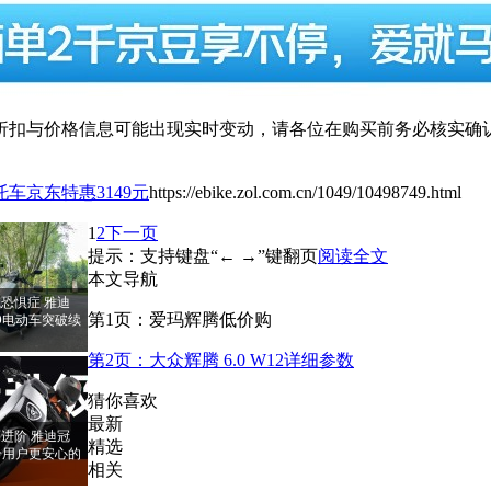
扣与价格信息可能出现实时变动，请各位在购买前务必核实确认
车京东特惠3149元
https://ebike.zol.com.cn/1049/10498749.html
1
2
下一页
提示：支持键盘“← →”键翻页
阅读全文
本文导航
恐惧症 雅迪
第1页：爱玛辉腾低价购
PRO电动车突破续
第2页：大众辉腾 6.0 W12详细参数
猜你喜欢
最新
进阶 雅迪冠
精选
RO给用户更安心的
相关