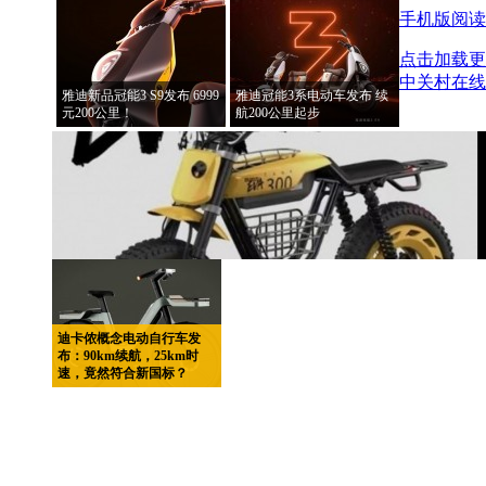
手机版阅读
点击加载更
中关村在线
雅迪新品冠能3 S9发布 6999
雅迪冠能3系电动车发布 续
元200公里！
航200公里起步
迪卡侬概念电动自行车发
布：90km续航，25km时
速，竟然符合新国标？