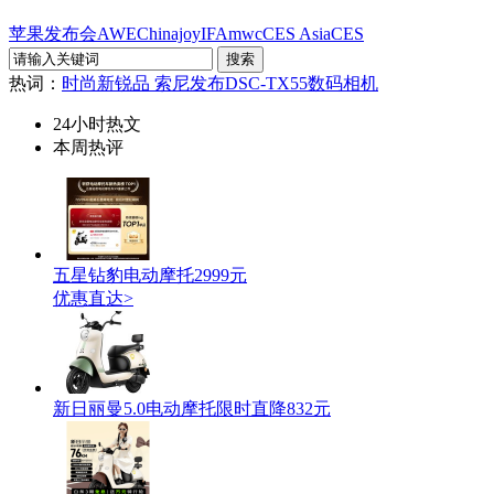
苹果发布会
AWE
Chinajoy
IFA
mwc
CES Asia
CES
热词：
时尚新锐品 索尼发布DSC-TX55数码相机
24小时热文
本周热评
五星钻豹电动摩托2999元
优惠直达>
新日丽曼5.0电动摩托限时直降832元